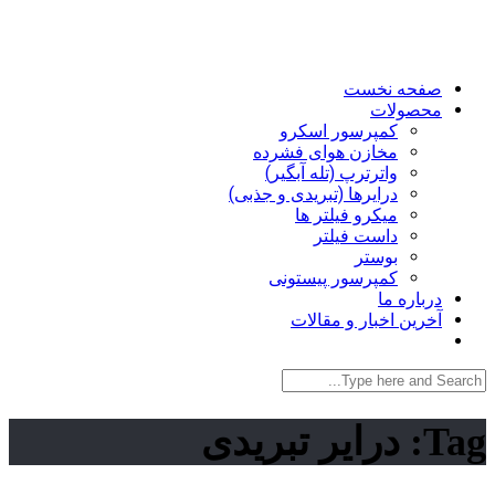
صفحه نخست
محصولات
کمپرسور اسکرو
مخازن هوای فشرده
واترترپ (تله آبگیر)
درایرها (تبریدی و جذبی)
میکرو فیلتر ها
داست فیلتر
بوستر
کمپرسور پیستونی
درباره ما
آخرین اخبار و مقالات
Tag:
درایر تبریدی