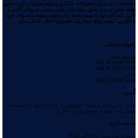
مطابقت دارند و این محصولات عملکرد و دوام متمایزی دارند صنایع
هوای فشرده تبریز تلاش میکند تا به طور مستمر نیروهای کاری و
تامین کنندگان خود را بهبود بخشد و از تداوم و بهبود محصولات خود
با بالاترین کیفیت برای مشتریان اطمینان خاطر حاصل نماید.
راههای ارتباطی
تلفنهای تماس
9497 3245 41 98+
9498 3245 41 98+
فکس :
9496 3245 41 98+
آدرس :
ایران – آذربایجان شرقی – کیلومتر 10 جاده آذرشهر – نرسیده به
پلیس راه – شهرک صنعتی غرب – فاز 2
ساعات کاری
شنبه تا چهارشنبه : 8:30 الی 16:30