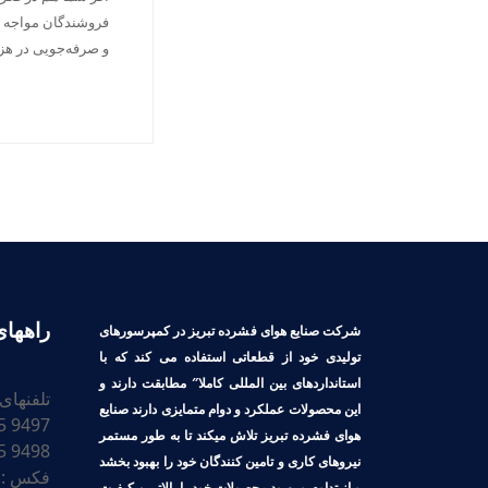
فروشندگان مواجه شد
و صرفه‌جویی در هزی
راههای
شرکت صنایع هوای فشرده تبریز در کمپرسورهای
تولیدی خود از قطعاتی استفاده می کند که با
استانداردهای بین المللی کاملا″ مطابقت دارند و
تلفنهای
این محصولات عملکرد و دوام متمایزی دارند صنایع
9497 3245 41 98+
هوای فشرده تبریز تلاش میکند تا به طور مستمر
9498 3245 41 98+
نیروهای کاری و تامین کنندگان خود را بهبود بخشد
فکس :
و از تداوم و بهبود محصولات خود با بالاترین کیفیت