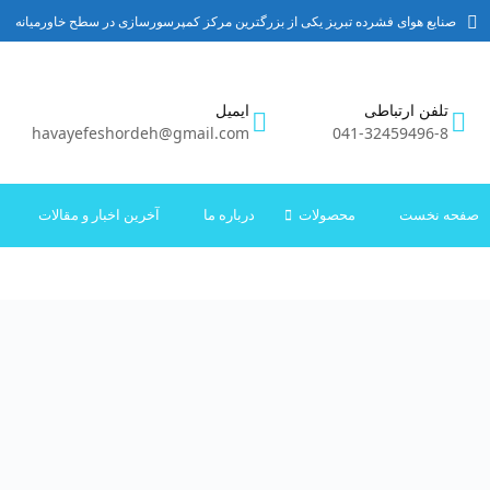
صنایع هوای فشرده تبریز یکی از بزرگترین مرکز کمپرسورسازی در سطح خاورمیانه
تلفن ارتباطی
ایمیل
havayefeshordeh@gmail.com
041-32459496-8
صفحه نخست
محصولات
درباره ما
آخرین اخبار و مقالات