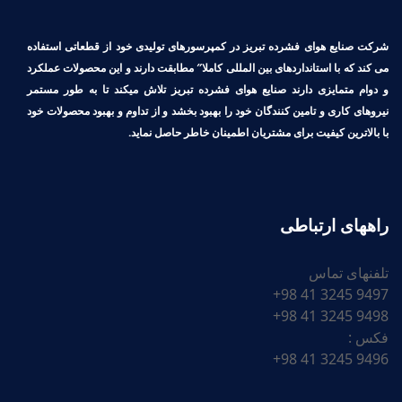
شرکت صنایع هوای فشرده تبریز در کمپرسورهای تولیدی خود از قطعاتی استفاده
می کند که با استانداردهای بین المللی کاملا″ مطابقت دارند و این محصولات عملکرد
و دوام متمایزی دارند صنایع هوای فشرده تبریز تلاش میکند تا به طور مستمر
نیروهای کاری و تامین کنندگان خود را بهبود بخشد و از تداوم و بهبود محصولات خود
با بالاترین کیفیت برای مشتریان اطمینان خاطر حاصل نماید.
راههای ارتباطی
تلفنهای تماس
9497 3245 41 98+
9498 3245 41 98+
فکس :
9496 3245 41 98+