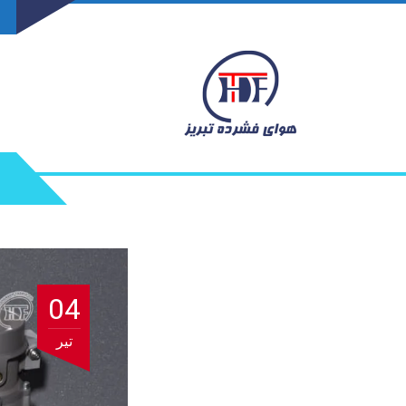
04
تیر