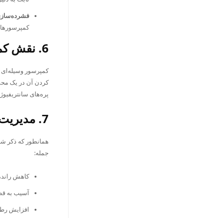
فشرده‌سازی پلی‌تروپیک
کمپرسورهای 
6. نقش کمپرسور:
کمپرسور وسیله‌ای م
کردن آن در یک محف
پره‌های سانتریفیوژ)
7. مدیریت حرارت در فشرده‌سازی:
همانطور که ذکر شد،
جمله:
کاهش راندم
آسیب به قط
افزایش رطو