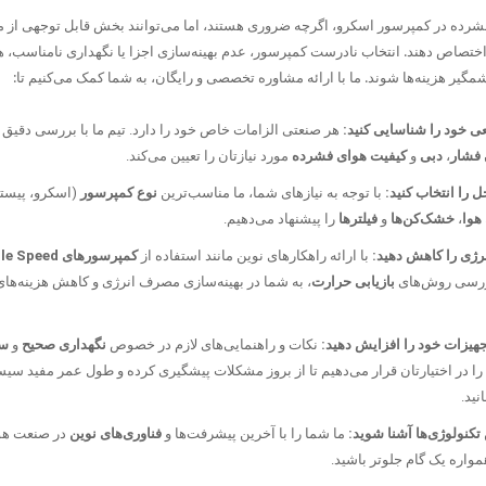
رده در کمپرسور اسکرو، اگرچه ضروری هستند، اما می‌توانند بخش قابل توجهی از
ختصاص دهند. انتخاب نادرست کمپرسور، عدم بهینه‌سازی اجزا یا نگهداری نامناسب، ه
گیر هزینه‌ها شوند. ما با ارائه مشاوره تخصصی و رایگان، به شما کمک می‌کنیم تا:
عی خود را شناسایی کنید:
هر صنعتی الزامات خاص خود را دارد. تیم ما با بررسی دقیق 
فشار
،
دبی
و
کیفیت هوای فشرده
مورد نیازتان را تعیین می‌کند.
ل را انتخاب کنید:
با توجه به نیازهای شما، ما مناسب‌ترین
نوع کمپرسور
(اسکرو، پیستو
هوا
،
خشک‌کن‌ها
و
فیلترها
را پیشنهاد می‌دهیم.
نرژی را کاهش دهید:
با ارائه راهکارهای نوین مانند استفاده از
کمپرسورهای ed
رسی روش‌های
بازیابی حرارت
، به شما در بهینه‌سازی مصرف انرژی و کاهش هزینه‌ها
هیزات خود را افزایش دهید:
نکات و راهنمایی‌های لازم در خصوص
نگهداری صحیح
و
سر
ا در اختیارتان قرار می‌دهیم تا از بروز مشکلات پیشگیری کرده و طول عمر مفید سیست
نید.
 تکنولوژی‌ها آشنا شوید:
ما شما را با آخرین پیشرفت‌ها و
فناوری‌های نوین
در صنعت هو
همواره یک گام جلوتر باشید.