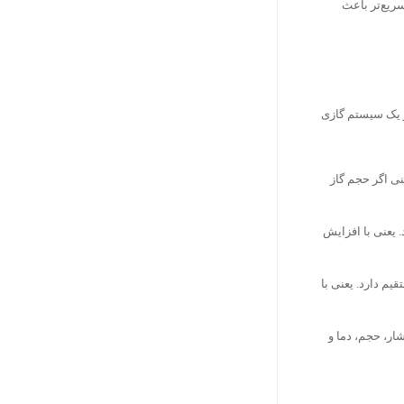
ریع‌تر باعث
 قوانین گازها استوار است که ارتباط بین فشار (P)، حجم (V) و دما (T) را در یک سیستم گازی
نی اگر حجم گاز
 یعنی با افزایش
م دارد. یعنی با
ار، حجم، دما و