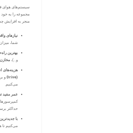
سیستم‌های هوای فش
مجموعه را به خود ا
منجر به افزایش چشم
نیازهای واق
شما، میزان
بهترین راه‌ح
و…)،
مخازن 
هزینه‌های ا
Drive)
و بر
می‌کنیم.
عمر مفید تج
کمپرسورها ر
حداکثر برسا
با جدیدترین
می‌کنیم تا 