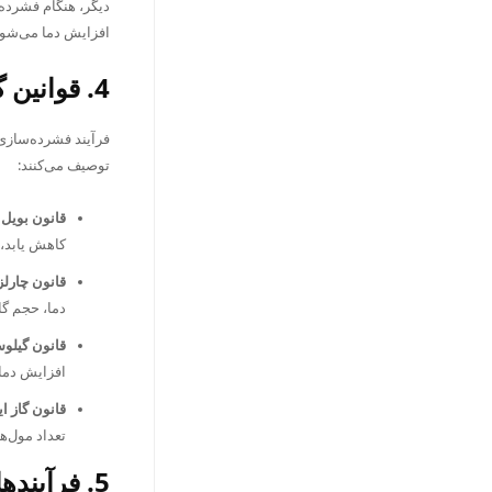
دیگر، هنگام فشرده
افزایش دما می‌شود
4. قوانین گازها (Gas Laws):
توصیف می‌کنند:
قانون بویل (Boyle’s Law
کاهش یابد، 
قانون چارلز (arles’s Law
دما، حجم گاز
قانون گیلوساک (c’s Law
افزایش دما،
قانون گاز ایده‌آل (Law
تعداد مول‌های گاز (n) را
5. فرآیندهای ترمودینامیکی فشرده‌سازی: