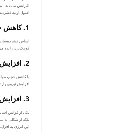
افزایش می‌یابد. ای
اصول اولیه فشرده‌س
1. کاهش حجم (Volume Reduction):
اساس فشرده‌سازی ه
کوچک‌تری رانده می‌
2. افزایش فشار (Pressure Increase):
با کاهش حجم، مولکو
افزایش نیروی وارد
3. افزایش دما (Temperature Increase):
یکی از قوانین اساسی
بلکه از شکلی به شک
این انرژی به افزای