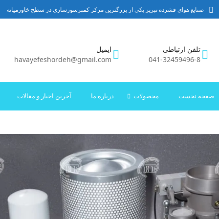
صنایع هوای فشرده تبریز یکی از بزرگترین مرکز کمپرسورسازی در سطح خاورمیانه
تلفن ارتباطی
ایمیل
havayefeshordeh@gmail.com
041-32459496-8
صفحه نخست
محصولات
درباره ما
آخرین اخبار و مقالات