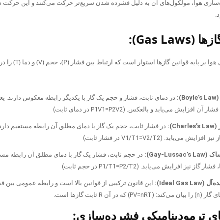
‌سازی هوا، مولکول‌های آن به دلیل فشرده شدن سریع‌تر حرکت می‌کنند و این حرکت س
.
فرآیند فشرده‌سازی هوا بر پایه
):
در دمای ثابت، فشار و حجم یک گاز با یکدیگر رابطه معکوس دارند. یع
فشار آن افزایش می‌یابد و بالعکس. (
2
V
2
P
=
1
V
1
P
در دمای ثابت)
Ch):
در فشار ثابت، حجم یک گاز با دمای مطلق آن رابطه مستقیم دارد.
 نیز افزایش می‌یابد. (
2
T
/
2
V
=
1
T
/
1
V
در فشار ثابت)
Gay-Lussa):
در حجم ثابت، فشار یک گاز با دمای مطلق آن رابطه مستقی
 فشار گاز نیز افزایش می‌یابد. (
2
T
/
2
P
=
1
T
/
1
P
در حجم ثابت)
Ideal Gas ):
این قانون ترکیبی از قوانین بالا است و رابطه عمومی بین فش
 بیان می‌کند: (
RT
n
=
V
P
) که در آن R ثابت گازها است.