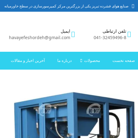
صنایع هوای فشرده تبریز یکی از بزرگترین مرکز کمپرسورسازی در سطح خاورمیانه
تلفن ارتباطی
ایمیل
havayefeshordeh@gmail.com
041-32459496-8
صفحه نخست
محصولات
درباره ما
آخرین اخبار و مقالات