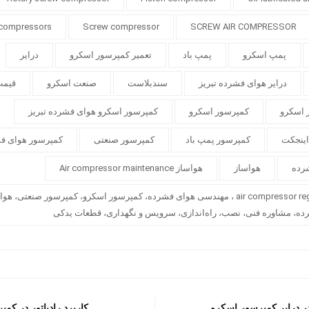
 compressors
Screw compressor
SCREW AIR COMPRESSOR
پمپ اسکرو
پمپ باد
تعمیر کمپرسور اسکرو
درایر
درایر هوای فشرده تبریز
سندبلاست
صنعت اسکرو
قیمت
 اسکرو
کمپرسور اسکرو
کمپرسور اسکرو هوای فشرده تبریز
اینجکت
کمپرسور پمپ باد
کمپرسور صنعتی
کمپرسور هوای ف
رده
هواساز
هواساز Air compressor maintenance
هواساز air compressor regulator ، مهندسی هوای فشرده، کمپرسور اسکرو، کمپرسور صنعتی
رده، مشاوره فنی، نصب، راه‌اندازی، سرویس و نگهداری، قطعات یدکی
ر درایر کمپرسور اسکرو
کاربرد رادیاتور در ک