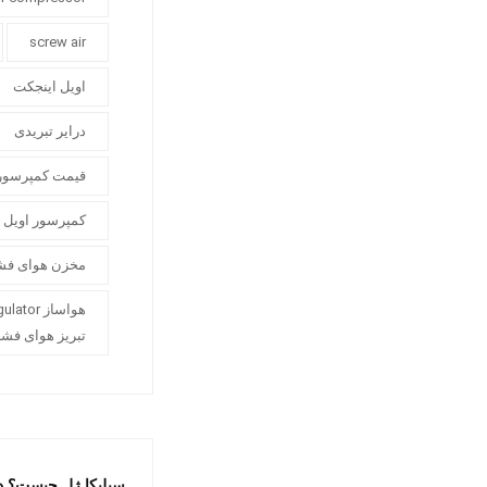
screw air
اویل اینجکت
درایر تبریدی
قیمت کمپرسور
کمپرسور اویل 
مخزن هوای فش
تبریز هوای فش
سیلیکا ژل چیست؟ د