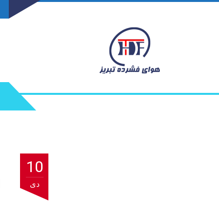
10
دی