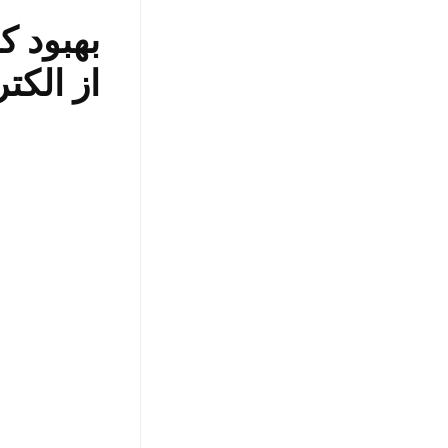
بهبود ک
از الکت