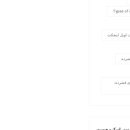
Types of
 اویل اینجکت
شرده
، هوای فشرده،
مپرسور اسکرو چیست