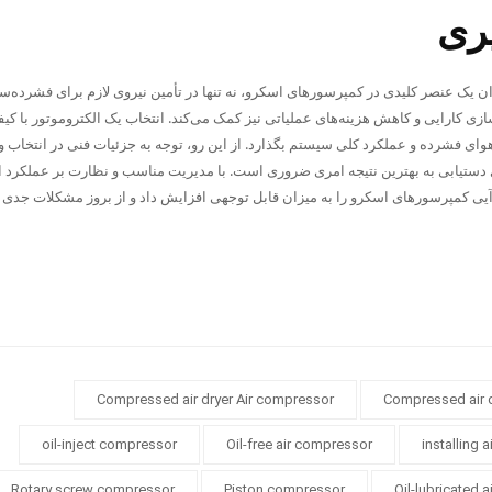
یری
ان یک عنصر کلیدی در کمپرسورهای اسکرو، نه تنها در تأمین نیروی لازم برای فشرده‌
‌سازی کارایی و کاهش هزینه‌های عملیاتی نیز کمک می‌کند. انتخاب یک الکتروموتور با کیفی
ای فشرده و عملکرد کلی سیستم بگذارد. از این رو، توجه به جزئیات فنی در انتخاب و
 دستیابی به بهترین نتیجه امری ضروری است. با مدیریت مناسب و نظارت بر عملکرد ا
آیی کمپرسورهای اسکرو را به میزان قابل توجهی افزایش داد و از بروز مشکلات جدی 
Compressed air dryer Air compressor
Compressed air 
oil-inject compressor
Oil-free air compressor
installing 
Rotary screw compressor
Piston compressor
Oil-lubricated 