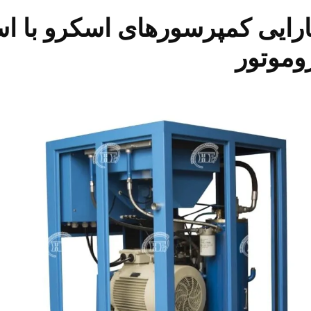
ارایی کمپرسورهای اسکرو با اس
روموتور