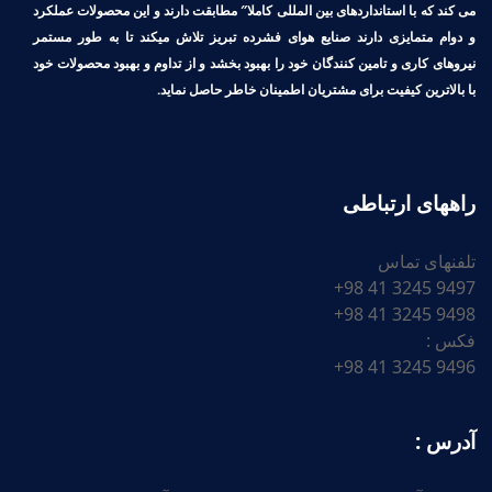
می کند که با استانداردهای بین المللی کاملا″ مطابقت دارند و این محصولات عملکرد
و دوام متمایزی دارند صنایع هوای فشرده تبریز تلاش میکند تا به طور مستمر
نیروهای کاری و تامین کنندگان خود را بهبود بخشد و از تداوم و بهبود محصولات خود
با بالاترین کیفیت برای مشتریان اطمینان خاطر حاصل نماید.
راههای ارتباطی
تلفنهای تماس
9497 3245 41 98+
9498 3245 41 98+
فکس :
9496 3245 41 98+
آدرس :